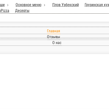
уши
Основное меню
Плов Узбекский
Грузинская ку
nPizza
Десерты
Главная
Отзывы
О нас