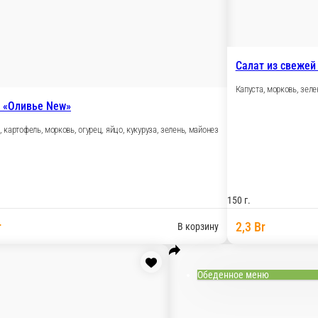
Салат из свежей
Капуста, морковь, зеле
 «Оливье New»
, картофель, морковь, огурец, яйцо, кукуруза, зелень, майонез
150 г.
r
2,3 Br
В корзину
Обеденное меню