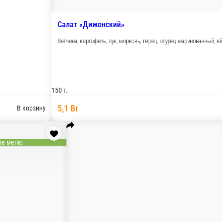
Салат «Дижонский»
Ветчина, картофель, лук, морковь, перец, огурец маринованный, я
150 г.
5,1 Br
В корзину
ое меню