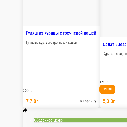
Гуляш из курицы с гречневой кашей
Гуляш из курицы с гречневой кашей
Салат «Цеза
Курица, салат, п
150 г.
Опции
250 г.
7,7 Br
5,3 Br
В корзину
Обеденное меню