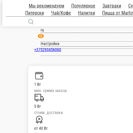
Мы рекомендуем
Популярное
Завтраки
С
Питерски
Чай/Кофе
Напитки
Пицца от Marti
Борисов
ru
Настройки
+375293456060
1 Br
мин. сумма заказа
5 Br
стоим. доставки
от
40 Br