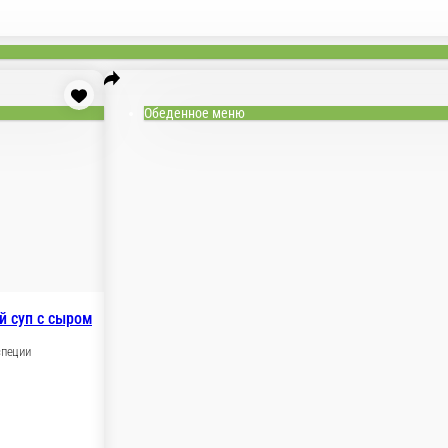
Обеденное меню
й суп с сыром
специи