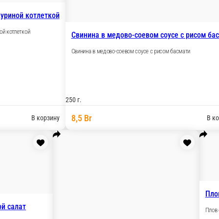
куриной котлеткой
ой котлеткой
Свинина в медово-соевом соусе с рисом ба
Свинина в медово-соевом соусе с рисом басмати
250 г.
8,5 Br
В корзину
В к
Пло
й салат
Плов 