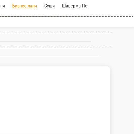
хня
Бизнес ланч
Суши
Шаверма По-