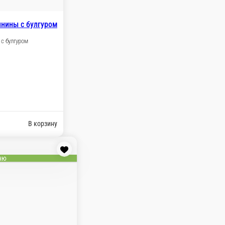
инины с булгуром
 с булгуром
В корзину
ню