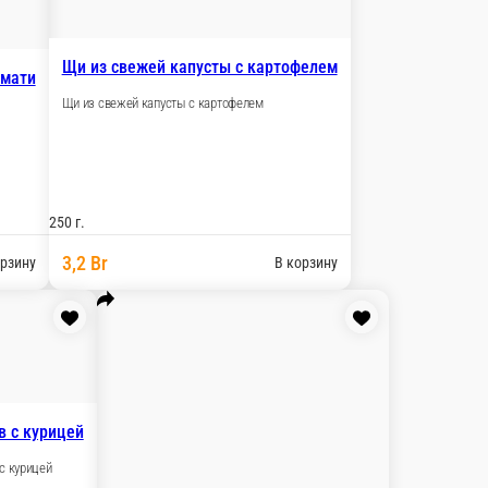
Щи из свежей капусты с картофелем
смати
Щи из свежей капусты с картофелем
250 г.
3,2 Br
орзину
В корзину
в с курицей
с курицей