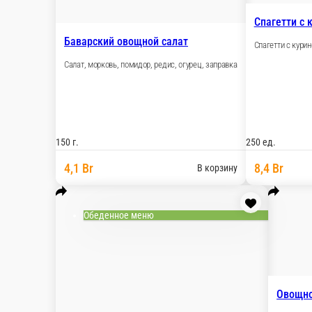
Спагетти с 
Баварский овощной салат
Спагетти с курин
Салат, морковь, помидор, редис, огурец, заправка
150 г.
250 ед.
4,1 Br
8,4 Br
В корзину
Обеденное меню
Овощно