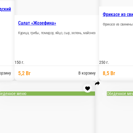
дский
Фрикасе из св
Салат «Жозефина»
Фрикасе из свинины
Курица, грибы, помидор, яйцо, сыр, зелень, майонез
150 г.
250 г.
5,2 Br
8,5 Br
орзину
В корзину
беденное меню
Обеденное ме