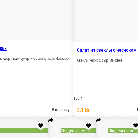
рь»
Салат из свеклы с чесноком
омидор, яйцо, сухарики, зелень, соус «Цезарь»
Свекла, чеснок, сыр, майонез
150 г.
3,1 Br
В корзину
Обеденное меню
Обеденное мен