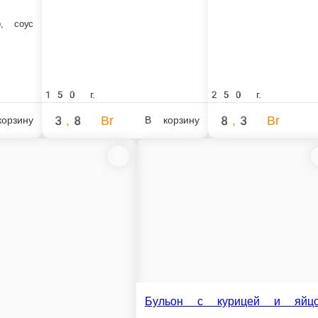
Салат из свежей
Капуста, морковь, зеле
 «Оливье New»
, картофель, морковь, огурец, яйцо, кукуруза, зелень, майонез
150 г.
r
2,3 Br
В корзину
Обеденное меню