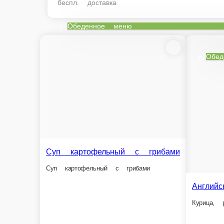
беспл. доставка
Обеденное меню
Обеденное меню
Суп картофельный с грибами
Суп картофельный с грибами
Английский курины
Курица, рис, сыр, зелень, 