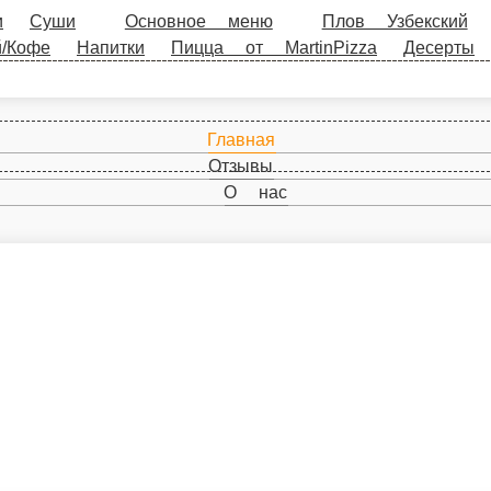
уши
Основное меню
Плов Узбекский
Грузинская ку
nPizza
Десерты
Главная
Отзывы
О нас