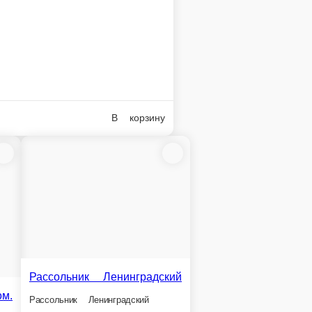
 капусты с морковью
нь масло раст.
В корзину