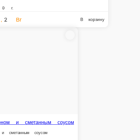
инины с булгуром
 с булгуром
В корзину
ню