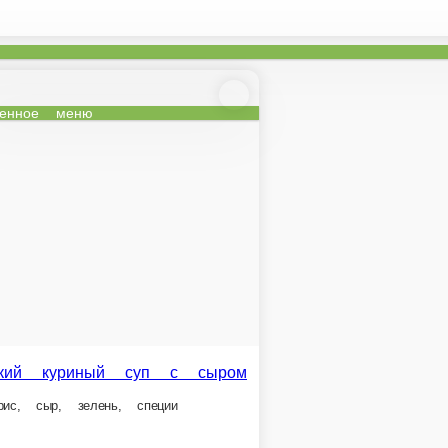
Обеденное меню
й суп с сыром
специи