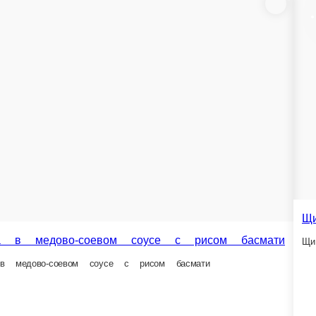
огурец, масло раст.
Драники с беконом и сметанным соусом
Драники с беконом и сметанным соусом
250 г.
275 г.
8,3 Br
7,7 
В корзину
В корзину