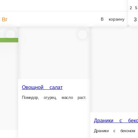
дский
Фрикасе из св
Салат «Жозефина»
Фрикасе из свинины
Курица, грибы, помидор, яйцо, сыр, зелень, майонез
150 г.
250 г.
5,2 Br
8,5 Br
орзину
В корзину
беденное меню
Обеденное ме