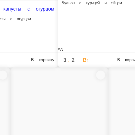
рь»
Салат из свеклы с чесноком
омидор, яйцо, сухарики, зелень, соус «Цезарь»
Свекла, чеснок, сыр, майонез
150 г.
3,1 Br
В корзину
Обеденное меню
Обеденное мен