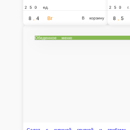
Бульон с курицей и яйцом.
Рассольник Ленингра
Бульон с курицей и яйцом
Рассольник Ленинградский
ед.
250 г.
3,2 Br
3,2 Br
В корзину
В к
О