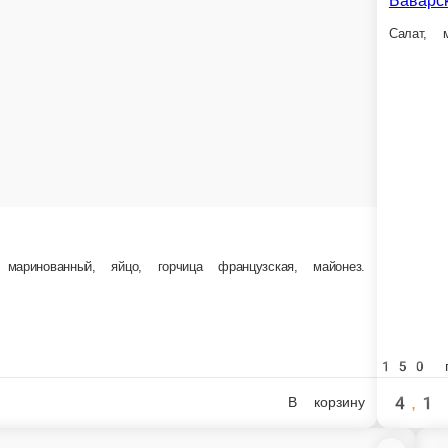
куриной котлеткой
ой котлеткой
Свинина в медово-соевом соусе с рисом ба
Свинина в медово-соевом соусе с рисом басмати
250 г.
8,5 Br
В корзину
В к
Пло
й салат
Плов 