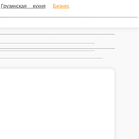
хня
Бизнес ланч
Суши
Шаверма По-