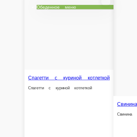
Помидор, 
Салат с куриной грудкой и грибами
Курица, шампиньоны, салат айсберг, помидор, сыр, соус
150 г.
150 г.
5,3 Br
3,8 Br
В корзину