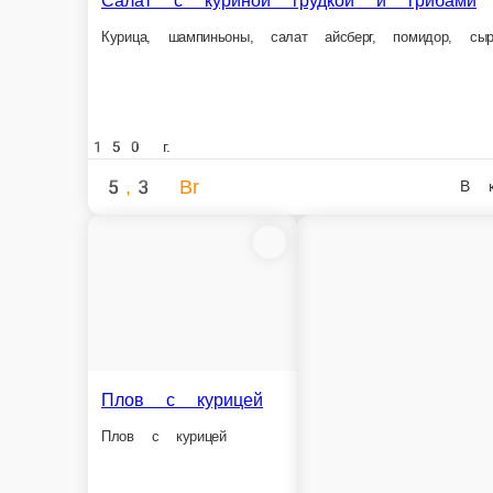
Шницель из курицы с картофельным пюре
Шницель из курицы с картофельным пюре
Салат
Ветчина
250 г.
150 г.
8,1 Br
4,9 B
В корзину