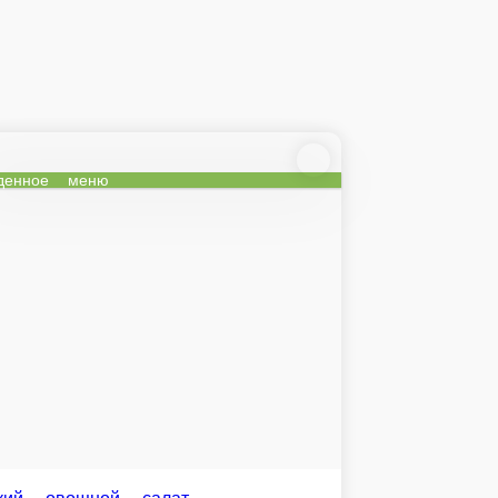
йцо, горчица французская, майонез.
В корзину
Обеденное меню