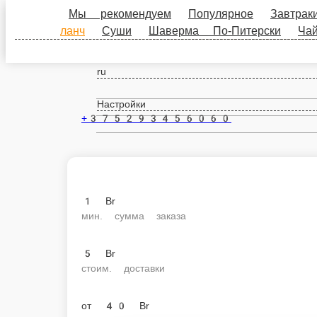
Мы рекомендуем
Популярное
Завтраки
С
Питерски
Чай/Кофе
Напитки
Пицца от Marti
Борисов
ru
Настройки
+375293456060
1 Br
мин. сумма заказа
5 Br
стоим. доставки
от
40 Br