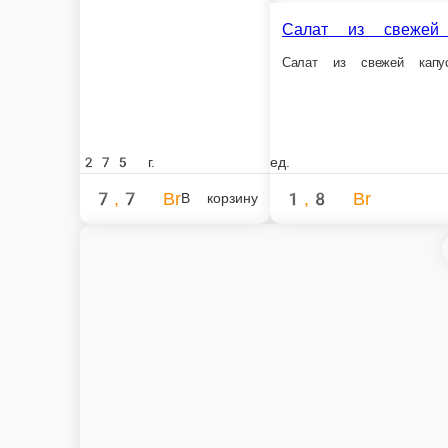
Гуляш из курицы с гречневой кашей
Гуляш из курицы с гречневой кашей
Салат «Цеза
Курица, салат, п
150 г.
Опции
250 г.
7,7 Br
5,3 Br
В корзину
Обеденное меню