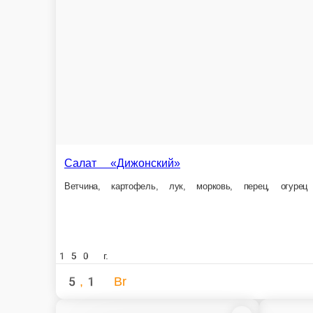
Спагетти с 
Баварский овощной салат
Спагетти с курин
Салат, морковь, помидор, редис, огурец, заправка
150 г.
250 ед.
4,1 Br
8,4 Br
В корзину
Обеденное меню
Овощно