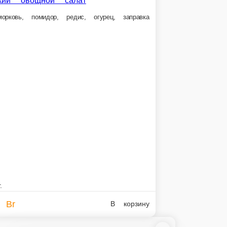
Щи из свежей капусты с картофелем
смати
Щи из свежей капусты с картофелем
250 г.
3,2 Br
орзину
В корзину
в с курицей
с курицей