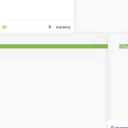
Салат «Дижонский»
Ветчина, картофель, лук, морковь, перец, огурец маринованный, я
150 г.
5,1 Br
В корзину
ое меню