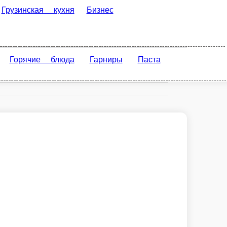
хня
Бизнес ланч
Суши
Шаверма По-
да
Гарниры
Паста
Гриль-меню
Фритюр-