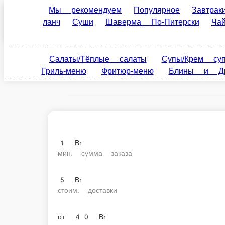
Мы рекомендуем
Популярное
Завтраки
С
Борисов
Питерски
Чай/Кофе
Напитки
Пицца от Marti
ru
Салаты/Тёплые салаты
Супы/Крем супы
Ст
Настройки
меню
Блины и Драники
Холодные закуски
+375293456060
1 Br
мин. сумма заказа
5 Br
стоим. доставки
от
40 Br