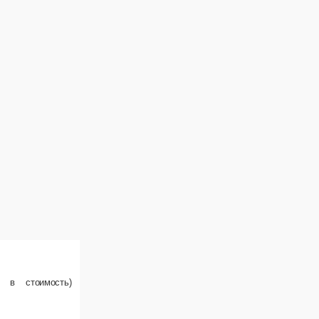
у
рибы, томат, гренки, соус. (упаковка не включена в стоимость)