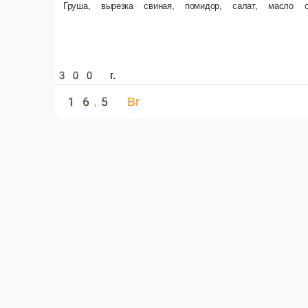
Средиземноморский салат с семгой
Семга, руккола, салат, перец болгарский, маслины, сыр фета, заправка
205 г.