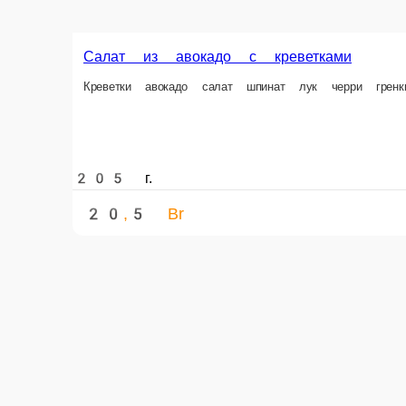
Салат с цыпленком и лесными опятами
Опята маринованные, филе цыпленка, салат, помидоры, картофель, укс