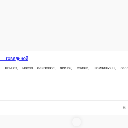
ковое, чеснок, сливки, шампиньоны, салат, зелень.
300 г.
16,5 Br
В корзину