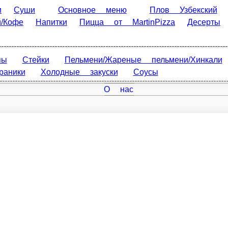
уши
Основное меню
Плов Узбекский
Грузинская ку
nPizza
Десерты
ейки
Пельмени/Жареные пельмени/Хинкали
Горячие блю
Главная
Соусы
Отзывы
О нас