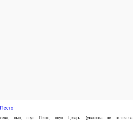
20,5 Br
у
В корзин
Салат Матильда
Печень куриная, бекон, салат, г