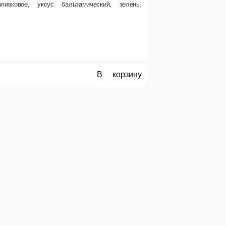
.
Салат Цезарь с нежной семгой
Семга, помидор свежий, салат, гренки, сыр, петрушка, яйцо, соус Песто, соус Цезарь
350 г.