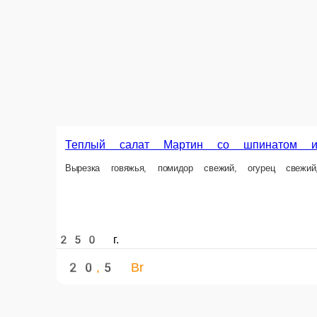
Теплый салат Мартин со шпинатом и говядиной
Вырезка говяжья, помидор свежий, огурец свежий, шпинат, масло олив
250 г.
20,5 Br