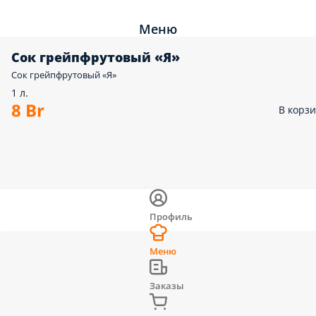
Меню
Сок грейпфрутовый «Я»
Сок грейпфрутовый «Я»
1 л.
8 Br
В корз
Профиль
Меню
Заказы